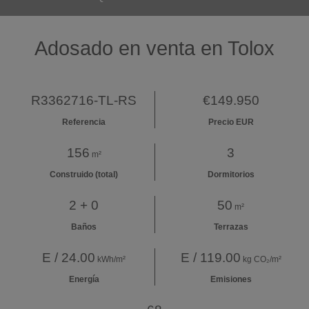
Adosado en venta en Tolox
R3362716-TL-RS
€149.950
Referencia
Precio EUR
156
3
m²
Construido (total)
Dormitorios
2 + 0
50
m²
Baños
Terrazas
E / 24.00
E / 119.00
kWh/m²
kg CO₂/m²
Energía
Emisiones