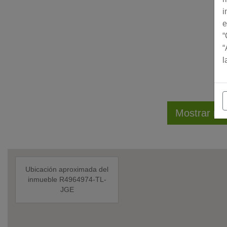
i
e
“
“
l
Mostrar má
Ubicación aproximada del
inmueble R4964974-TL-
JGE