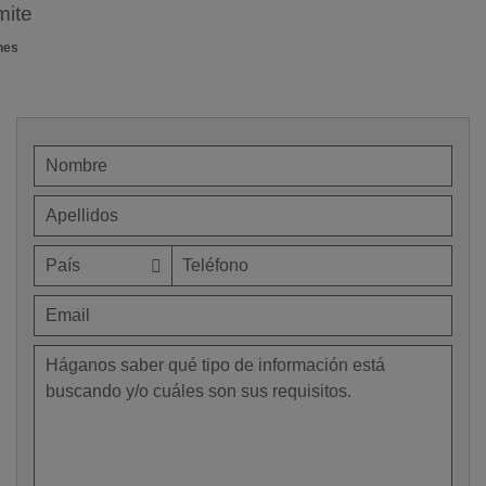
mite
nes