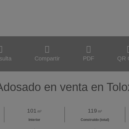
sulta
Compartir
PDF
QR 
Adosado en venta en Tolo
101
119
m²
m²
Interior
Construido (total)