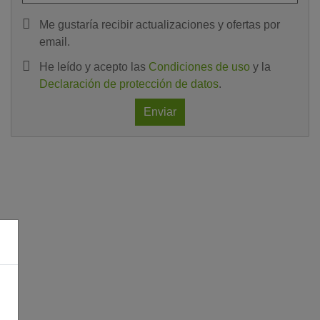
Me gustaría recibir actualizaciones y ofertas por
email.
He leído y acepto las
Condiciones de uso
y la
Declaración de protección de datos
.
Enviar