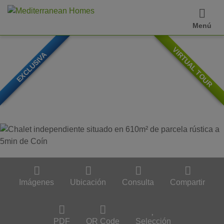
Menú
VIRTUAL TOUR
EXCLUSIVA
Imágenes
Ubicación
Consulta
Compartir
PDF
QR Code
Selección