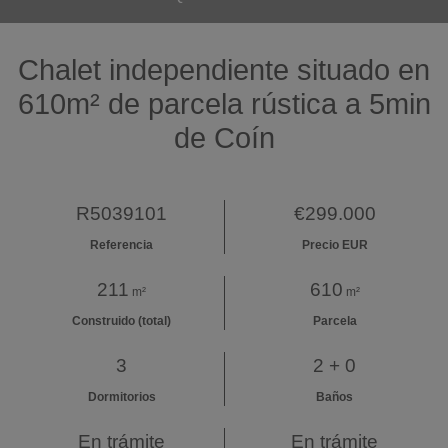
Chalet independiente situado en
610m² de parcela rústica a 5min
de Coín
R5039101
€299.000
Referencia
Precio EUR
211
610
m²
m²
Construido (total)
Parcela
3
2 + 0
Dormitorios
Baños
En trámite
En trámite