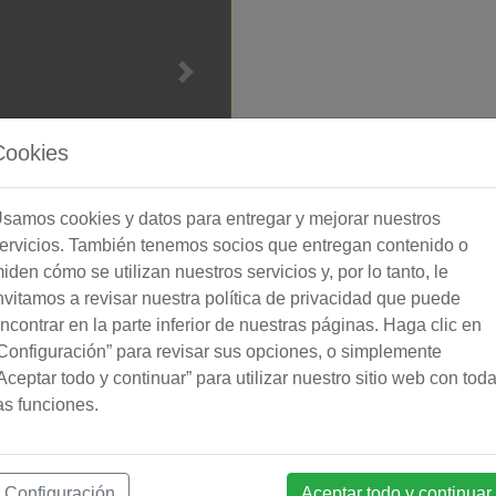
Cookies
samos cookies y datos para entregar y mejorar nuestros
ervicios. También tenemos socios que entregan contenido o
a Torre
iden cómo se utilizan nuestros servicios y, por lo tanto, le
golf Lauro, entre Alhaurín el
nvitamos a revisar nuestra política de privacidad que puede
a casa de campo renovada …
ncontrar en la parte inferior de nuestras páginas. Haga clic en
305
2.722
Configuración” para revisar sus opciones, o simplemente
m²
m²
Aceptar todo y continuar” para utilizar nuestro sitio web con tod
nstruido (total)
Parcela
as funciones.
Configuración
Aceptar todo y continuar