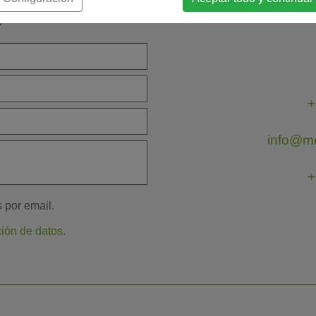
je
Pón
+
info@m
+
s por email.
ción de datos
.