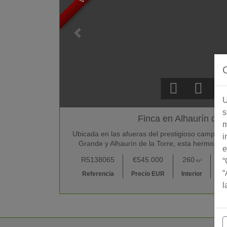
U
s
Finca en Alhaurín de l
m
Ubicada en las afueras del prestigioso campo de 
i
Grande y Alhaurín de la Torre, esta hermos
e
R5138065
€545.000
260
“
m²
“
Referencia
Precio EUR
Interior
Co
l