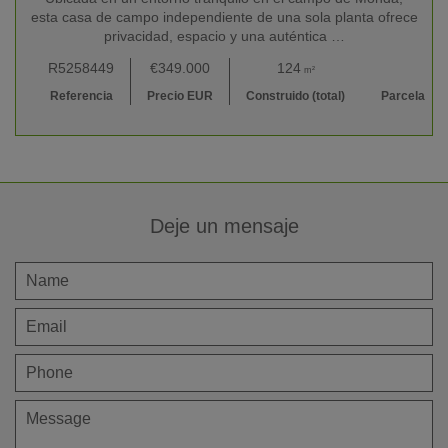
esta casa de campo independiente de una sola planta ofrece
privacidad, espacio y una auténtica …
R5258449
€349.000
124
5.656
m²
m²
Referencia
Precio EUR
Construido (total)
Parcela
Deje un mensaje