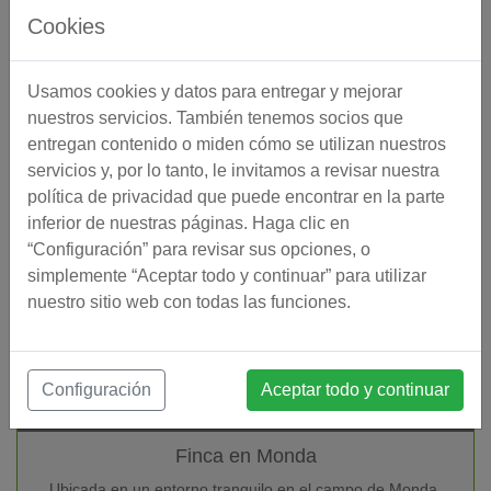
adoptar un auténtico estilo de vida …
Cookies
R5411830
€349.000
76
3.605
m²
m²
Referencia
Precio EUR
Construido (total)
Parcela
Usamos cookies y datos para entregar y mejorar
nuestros servicios. También tenemos socios que
entregan contenido o miden cómo se utilizan nuestros
servicios y, por lo tanto, le invitamos a revisar nuestra
VIRTUAL TOUR
RESERVADO
política de privacidad que puede encontrar en la parte
inferior de nuestras páginas. Haga clic en
“Configuración” para revisar sus opciones, o
simplemente “Aceptar todo y continuar” para utilizar
nuestro sitio web con todas las funciones.
Configuración
Aceptar todo y continuar
Finca en Monda
Ubicada en un entorno tranquilo en el campo de Monda,