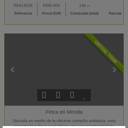
R5413516
€395.000
146
3.005
m²
m²
Referencia
Precio EUR
Construido (total)
Parcela
VIRTUAL TOUR
Finca en Monda
Ubicada en medio de la vibrante campiña andaluza, esta
encantadora finca rural ofrece una rara oportunidad de