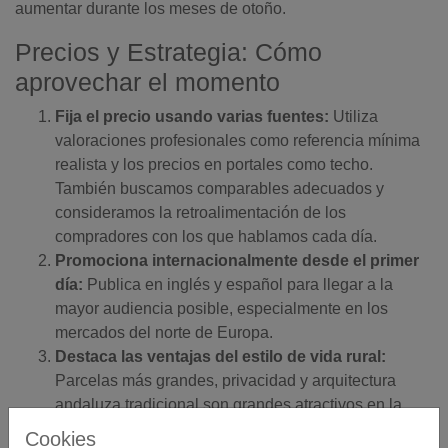
aumentar durante los meses de otoño.
Precios y Estrategia: Cómo
aprovechar el momento
Fija el precio usando varias fuentes:
Utiliza
valoraciones profesionales como referencia mínima
realista y los precios en portales como techo.
También buscamos comparables adecuados y
consideramos la retroalimentación de los
compradores con los que hablamos cada día.
Promociona internacionalmente desde el primer
día:
Publica en inglés y español para llegar a la
mayor audiencia posible, especialmente en los
mercados del norte de Europa.
Destaca las ventajas del estilo de vida rural:
Parcelas más grandes, privacidad y arquitectura
andaluza tradicional son grandes atractivos en la
etapa post-pandemia.
Cookies