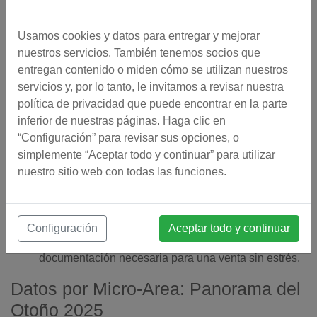
Muestra características de sostenibilidad:
Eficiencia energética, autosuficiencia, sistemas
Usamos cookies y datos para entregar y mejorar
solares y gestión del agua son palabras clave de
nuestros servicios. También tenemos socios que
tendencia entre compradores europeos.
entregan contenido o miden cómo se utilizan nuestros
Ofrece paquetes informativos previos al viaje:
Ten
servicios y, por lo tanto, le invitamos a revisar nuestra
listos los documentos legales (nota simple,
política de privacidad que puede encontrar en la parte
certificado energético, planos, facturas) para mostrar
inferior de nuestras páginas. Haga clic en
a compradores potenciales. En
Mediterranean
“Configuración” para revisar sus opciones, o
Homes
, nos enorgullecemos de tener la experiencia
simplemente “Aceptar todo y continuar” para utilizar
y conocimientos necesarios para manejar
nuestro sitio web con todas las funciones.
propiedades rurales difíciles de vender en el Valle
del Guadalhorce
. Tenemos años de experiencia y
hemos visto prácticamente todas las situaciones
posibles, por lo que estamos bien cualificados para
Configuración
Aceptar todo y continuar
ayudar a nuestros vendedores a organizar toda la
documentación necesaria para una venta sin estrés.
Datos por Micro-Area: Panorama del
Otoño 2025